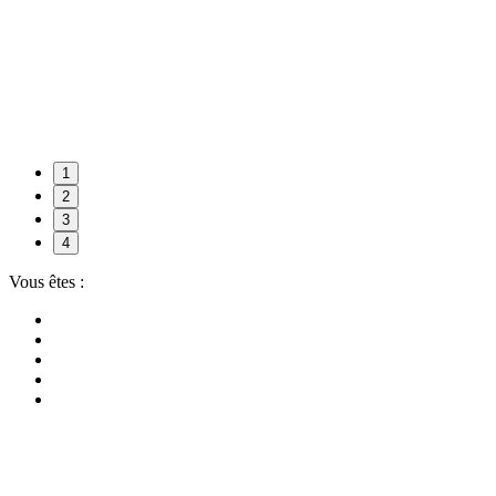
1
2
3
4
Vous êtes :
Architecte
Syndic de copropriété
Co-propriétaire
Bureau d'étude
VIP