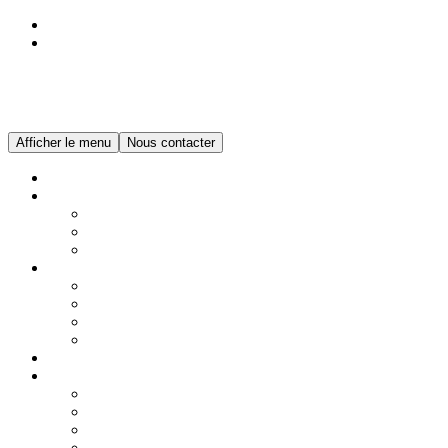
Menu
Contenu
Drieux-Combaluzier
Afficher le menu
Nous contacter
Accueil
Maison Drieux-Combaluzier
Notre histoire
Notre savoir-faire
Du sur-mesure
Le spécialiste des immeubles Parisiens
Nos réalisations
Régence
Haussmannien
Moderne
Parenthèses
Nos services
Nos engagements
Maintenance d’ascenseur
Modernisation
Nos clients